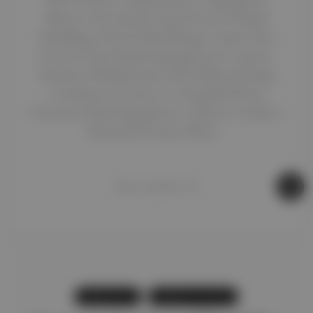
Matters The Step-by-Step Process of Fund
Handling at Wwin Identifying a Casino That
Protects Your Funds Segregation in Context:
Bonuses, Withdrawals, and Problem-Solving
Conclusion: Security as a Standard Wwin
Customer Fund Segregation: A Player’s Guide to
Financial Security When…
READ MORE
Appetizer
August 5, 2026