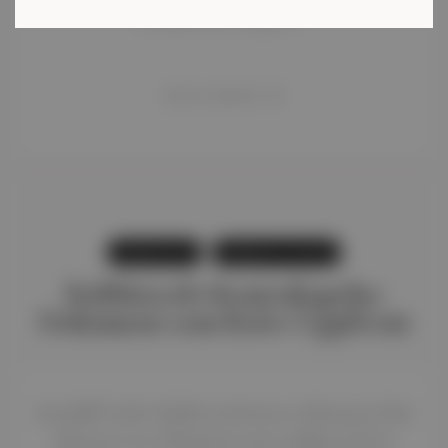
un’esperienza di gioco…
READ MORE
Appetizer
August 5, 2026
Rabbitreels-Kontoskapelse:
Dokument som Krävs Uppfront
Innehåll Varför Rabbitreels kräver dokument från
dig Lista över dokument som vanligtvis krävs