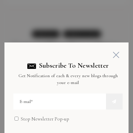
Appetizer
August 5, 2026
Come cambiare il tuo indirizzo
email su Glorion casino
Subscribe To Newsletter
Get Notification of each & every new blogs through
Indice Perché Aggiornare l’Email è Importante
your e-mail
Preparazione: Cosa Ti Serve Prima di Iniziare
Procedura Passo-Passo per la Modifica dell’Email
Cosa Fare in Caso di Problemi Sicurezza e
Considerazioni Finali Come Modificare il Tuo
Stop Newsletter Pop-up
Indirizzo Email su Glorion Casino Gestire i
dettagli del proprio account è fondamentale per