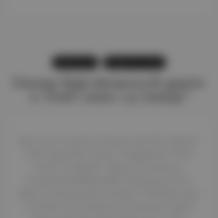
Appetizer
August 6, 2026
Dzienny limit darmowych spinów
w Total Casino: czy istnieje?
Spis treści Czym Jest Dzienny Limit Free Spinów?
Gdzie Sprawdzić Limity w Regulaminie Total
Casino? Przykłady i Typowe Scenariusze z
abi.com
Limitami Jak Maksymalnie Wykorzystać Free
Spiny z Poszanowaniem Limitów? Podsumowanie:
Czy Warto Się Przejmować Dziennym Capem?