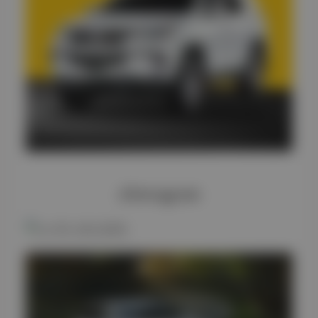
#Instagram