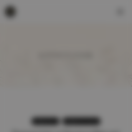
APPETIZER
Appetizer
August 6, 2026