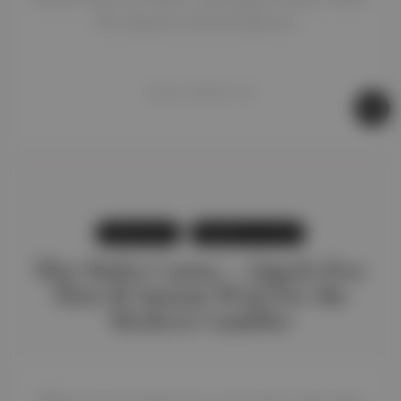
the suspense and anticipation…
READ MORE
Appetizer
August 7, 2026
Slot Mafia Casino – Quick‑Fire
Slots & Instant Wins for the
Modern Gambler