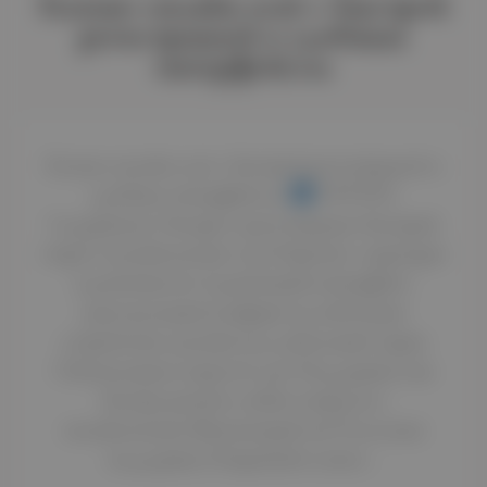
Казино онлайн 2026 с быстрой
регистрацией и удобным
интерфейсом
Казино онлайн 2026 с быстрой регистрацией и
удобным интерфейсом
ИГРАТЬ
Содержимое Экспресс‑регистрация: быстрый
старт в онлайн‑казино 2026 Коротко о проверке
идентичности Адаптивный интерфейс:
максимальный комфорт на мобильных
устройствах Дизайн под мобильный экран
Оптимизация скорости 24/7 Поддержка: как
быстро решить любые вопросы в
онлайн‑казино Мгновенный чат Голосовая
поддержка Попробуйте новое…