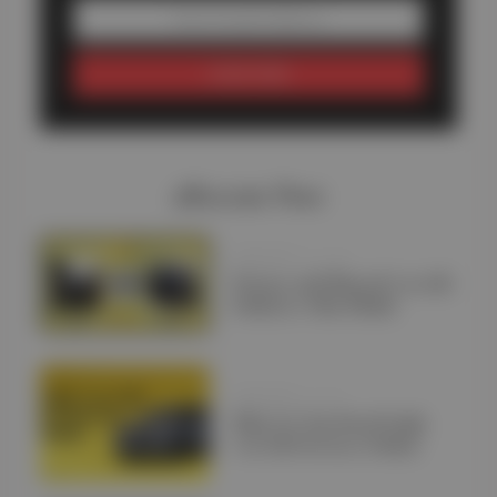
SUBSCRIBE
#Recent Post
JANUARY 10, 2025
Private and Shared Car Lift
Dubai to Abu Dhabi
JANUARY 9, 2025
Why Do You Need Daily
Car Lift Services Dubai