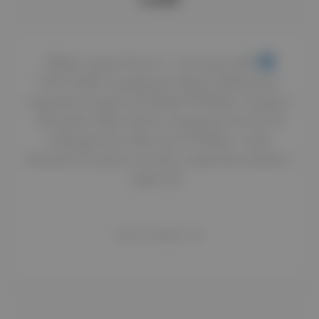
Plinko Casino (Gioco) – Gioca per soldi
GIOCARE Содержимое Il gioco delle piatto:
scopriamo il segreto di Plinko Il Plinko è un gioco
d’azzardo online che ha conquistato il cuore di
molti giocatori. Ma cosa è il Plinko e come
funziona? In questo articolo, scopriremo insieme i
segreti di…
READ MORE