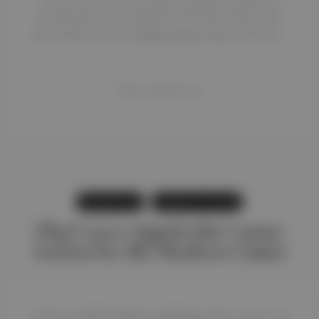
безопасность платежей в Pin Up Casino: как
обеспечить свою конфиденциальность Если…
READ MORE
Appetizer
August 7, 2026
PlayCroco: Quick‑Hit Casino
Action for the Modern Gamer
In the world of online gambling where time is as