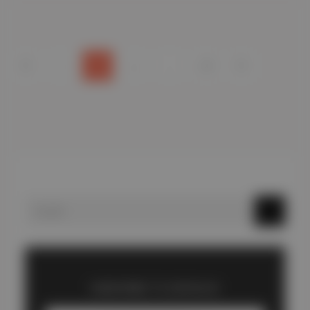
1
2
3
…
78
SUBSCRIBE TO OUR BLOG