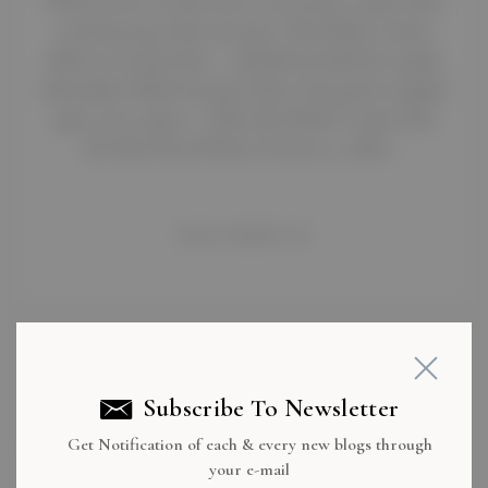
When you’re on the move, you need a casino that
can keep up with your pace. Slot Mafia Casino
delivers exactly that – a platform built for rapid,
adrenaline‑filled sessions where the goal is simple:
spin, win, repeat. 1. Why Slot Mafia Casino Fits
the Fast‑Paced Player Picture a coffee…
READ MORE
Subscribe To Newsletter
Appetizer
August 7, 2026
Snatch Casino – Hoch‑Intensive
Get Notification of each & every new blogs through
your e-mail
Slots, Live Action und Schnelle