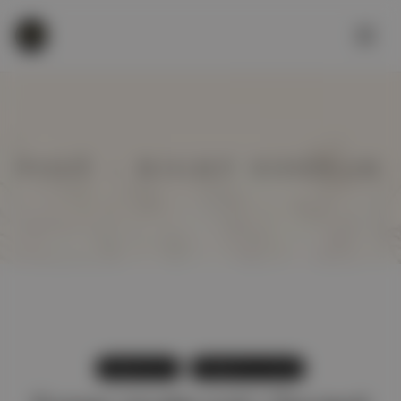
POST – RIGHT SIDEBAR
Appetizer
August 7, 2026