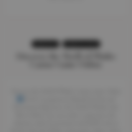
Appetizer
August 7, 2026
Discover the Thrill of Plinko
Casino Game Online
Discover the Thrill of Plinko Casino Game Online
PLAY Содержимое Unleash the Fun and
Excitement Experience the Thrill of Plinko Like
Never Before Are you ready to experience the
ultimate rush of excitement and thrill? Look no
further than the Plinko casino game online, where