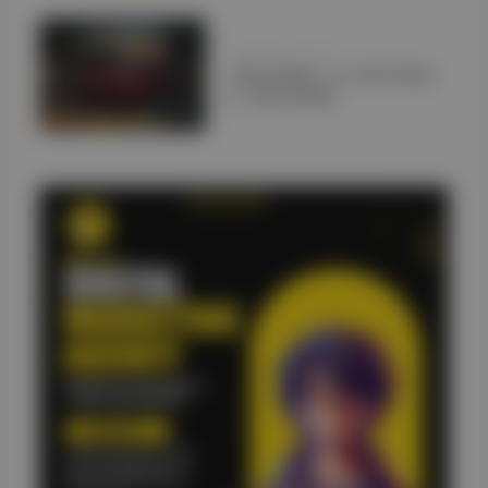
JANUARY 9, 2025
Affordable Car Lift Dubai
to Abu Dhabi